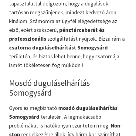
tapasztalattal dolgozom, hogy a dugulások
tartósan megszűnjenek, mindezt kedvező áron
kínálom. Számomra az ügyfél elégedettsége az
első, ezért szakszerű,
pénztárcabarát és
professzionális
szolgáltatást nyújtok. Bízza rám a
csatorna duguláselhárítást Somogysárd
területén, és biztos lehet benne, hogy csatornája
ismét tökéletesen fog működni!
Mosdó duguláselhárítás
Somogysárd
Gyors és megbízható
mosdó duguláselhárítás
Somogysárd
területén. A legmakacsabb
problémákat is hatékonyan szüntetem meg.
Non-
stop
rendelkezésre állok, így bármikor számíthat