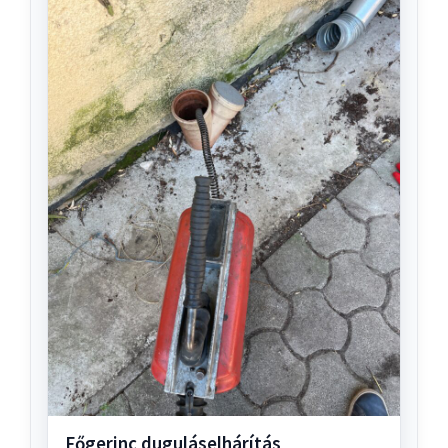
Főgerinc duguláselhárítás