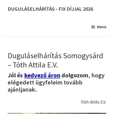
Skip
DUGULÁSELHÁRÍTÁS - FIX DÍJJAL 2026
to
DUGULÁSELHÁRÍTÁS
main
-
content
Menü
FIX
DÍJJAL
2026
Duguláselhárítás Somogysárd
– Tóth Attila E.V.
Jól és
kedvező áron
dolgozom
, hogy
elégedett ügyfeleim tovább
ajánljanak.
Tóth Attila E.V.