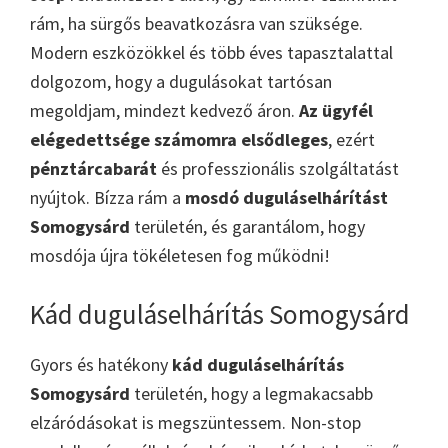
rám, ha sürgős beavatkozásra van szüksége.
Modern eszközökkel és több éves tapasztalattal
dolgozom, hogy a dugulásokat tartósan
megoldjam, mindezt kedvező áron.
Az ügyfél
elégedettsége számomra elsődleges
, ezért
pénztárcabarát
és professzionális szolgáltatást
nyújtok. Bízza rám a
mosdó duguláselhárítást
Somogysárd
területén, és garantálom, hogy
mosdója újra tökéletesen fog működni!
Kád duguláselhárítás Somogysárd
Gyors és hatékony
kád duguláselhárítás
Somogysárd
területén, hogy a legmakacsabb
elzáródásokat is megszüntessem. Non-stop