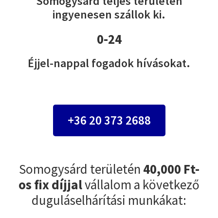
Somogysárd teljes területén
ingyenesen szállok ki.
0-24
Éjjel-nappal fogadok hívásokat.
+36 20 373 2688
Somogysárd területén
40,000 Ft-
os fix díjjal
vállalom a következő
duguláselhárítási munkákat: