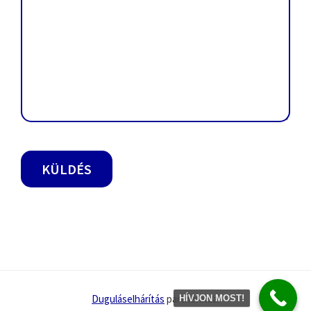
Duguláselhárítás
partneroldal
HÍVJON MOST!