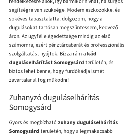
rendelkezésre állok, így bármikor hívhat, ha sürgős
segítségre van szüksége. Modern eszközökkel és
sokéves tapasztalattal dolgozom, hogy a
dugulásokat tartósan megszüntessem, kedvező
áron. Az ügyfél elégedettsége mindig az első
számomra, ezért pénztárcabarát és professzionális
szolgáltatást nyújtok. Bízza rám a
kád
duguláselhárítást Somogysárd
területén, és
biztos lehet benne, hogy fürdőkádja ismét
zavartalanul fog működni!
Zuhanyzó duguláselhárítás
Somogysárd
Gyors és megbízható
zuhany duguláselhárítás
Somogysárd
területén, hogy a legmakacsabb