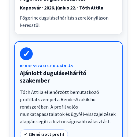
Kaposvár · 2026. június 22. · Tóth Attila
Főgerinc duguláselhárítás szerelőnyíláson
keresztül
✓
RENDESSZAKIK.HU AJÁNLÁS
Ajánlott duguláselhárító
szakember
Tóth Attila ellenőrzött bemutatkozó
profillal szerepel a RendesSzakik.hu
rendszerében. A profil valós
munkatapasztalatok és ügyfél-visszajelzések
alapján segíti a biztonságosabb választást.
✓ Ellenőrzött profil