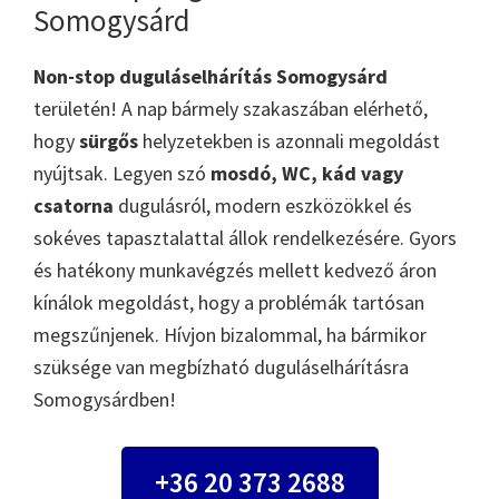
Somogysárd
Non-stop duguláselhárítás Somogysárd
területén! A nap bármely szakaszában elérhető,
hogy
sürgős
helyzetekben is azonnali megoldást
nyújtsak. Legyen szó
mosdó, WC, kád vagy
csatorna
dugulásról, modern eszközökkel és
sokéves tapasztalattal állok rendelkezésére. Gyors
és hatékony munkavégzés mellett kedvező áron
kínálok megoldást, hogy a problémák tartósan
megszűnjenek. Hívjon bizalommal, ha bármikor
szüksége van megbízható duguláselhárításra
Somogysárdben!
+36 20 373 2688