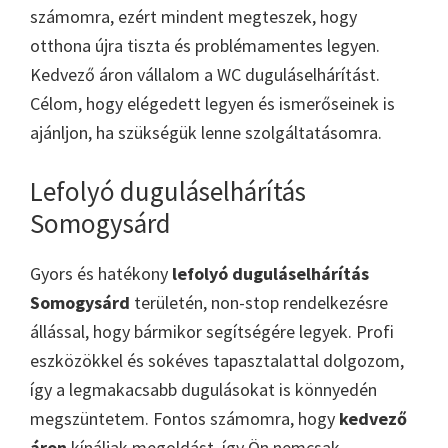
számomra, ezért mindent megteszek, hogy
otthona újra tiszta és problémamentes legyen.
Kedvező áron vállalom a WC duguláselhárítást.
Célom, hogy elégedett legyen és ismerőseinek is
ajánljon, ha szükségük lenne szolgáltatásomra.
Lefolyó duguláselhárítás
Somogysárd
Gyors és hatékony
lefolyó duguláselhárítás
Somogysárd
területén, non-stop rendelkezésre
állással, hogy bármikor segítségére legyek. Profi
eszközökkel és sokéves tapasztalattal dolgozom,
így a legmakacsabb dugulásokat is könnyedén
megszüntetem. Fontos számomra, hogy
kedvező
áron
kínáljak megoldást, így Ön nemcsak